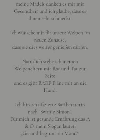
meine Mädels danken es mir mit
Gesundheit und ich glaube, dass es
ihnen sehr schmeckt.
Ich wünsche mir für unsere Welpen im
neuen Zuhause,
dass sie dies weiter genießen dürfen.
Natürlich stehe ich meinen
Welpeneltern mit Rat und Tat zur
Seite
und es gibt BARF Pläne mit an die
Hand.
Ich bin zertifizierte Barfberaterin
nach "Swanie Simon".
Für mich ist gesunde Ernährung das A
& O, mein Slogan lautet:
„Gesund beginnt im Mund“.