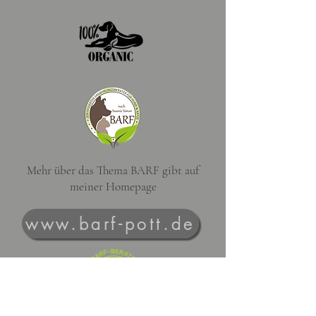
Mehr über das Thema BARF gibt auf
meiner Homepage
www.barf-pott.de