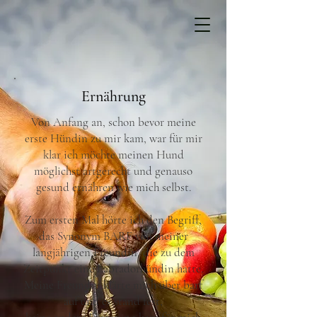
Ernährung
Von Anfang an, schon bevor meine
erste Hündin zu mir kam, war für mir
klar ich möchte meinen Hund
möglichst artgerecht und genauso
gesund ernähren wie mich selbst.
Zum ersten Mal hörte ich den Begriff,
das Synonym BARF von meiner
langjährigen Freundin, die zu dem
Zeitpunkt eine Labradorhündin hatte.
Meine Freundin klärte mich über barf
auf und es stand fest,