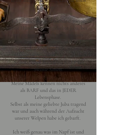
keine andere Fütterung kam für mich
in Frage!
Ich las mich ein und nachdem meine
erste Hündin, meine geliebte Juba, bei
mir einzog setzte ich mich intensiv
mit dem Thema auseinander und
ziemlich schnell fand ich „Swanie
Simon“ im Netz und das passende
Seminar über das Thema BARF bei
Swanie Simon.
Meine Mädels kennen nichts anderes
als BARF und das in JEDER
Lebensphase.
Selbst als meine geliebte Juba tragend
war und auch während der Aufzucht
unserer Welpen habe ich gebarft.
Ich weiß genau was im Napf ist und